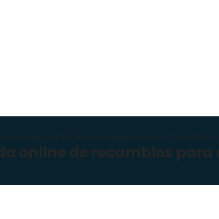
rucksparts© 2026 | info@recambiosparacamion.es | Tel: 695633644 
nda online de recambios para