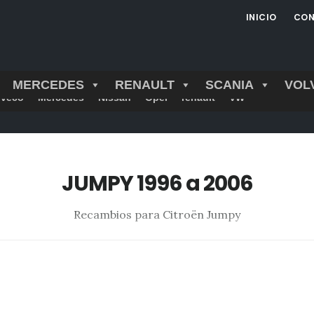
INICIO
CON
MERCEDES
RENAULT
SCANIA
VOL
Iveco
Mercedes
Nissan
Opel
renault
VW
JUMPY 1996 a 2006
Recambios para Citroën Jumpy