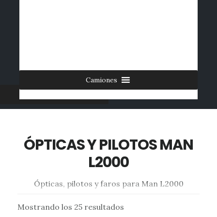
Saltar
al
INICIO
CONTACTO
MI CUENTA
INGRESAR
contenido
0 ARTÍCULOS
principal
Camiones
Furgonetas
ÓPTICAS Y PILOTOS MAN
L2000
Ópticas, pilotos y faros para Man L2000
Mostrando los 25 resultados