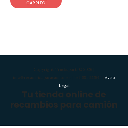
CARRITO
Copyright Trucksparts© 2026 |
info@recambiosparacamion.es | Tel: 695633644 |
Aviso
Legal
Tu tienda online de
recambios para camión