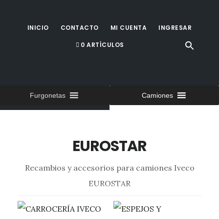
Saltar
al
INICIO
CONTACTO
MI CUENTA
INGRESAR
contenido
0 ARTÍCULOS
principal
Furgonetas
Camiones
EUROSTAR
Recambios y accesorios para camiones Iveco
EUROSTAR