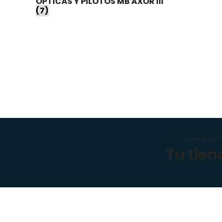
OPTICAS Y PILOTOS MB AXOR III
(7)
Copyright T
Tu tie