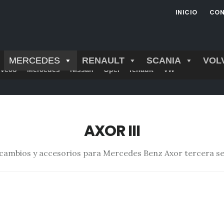
INICIO
CON
MERCEDES
RENAULT
SCANIA
VOL
Iveco
Mercedes
Nissan
Opel
renault
VW
AXOR III
cambios y accesorios para Mercedes Benz Axor tercera se