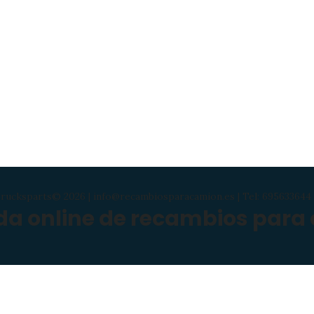
rucksparts© 2026 | info@recambiosparacamion.es | Tel: 695633644 
nda online de recambios para