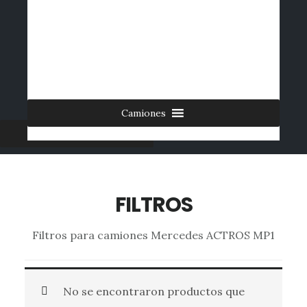
Saltar
al
INICIO
CONTACTO
MI CUENTA
INGRESAR
contenido
0 ARTÍCULOS
principal
Camiones
Furgonetas
FILTROS
Filtros para camiones Mercedes ACTROS MP1
No se encontraron productos que