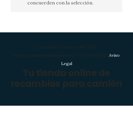
concuerden con la selección.
Copyright Trucksparts© 2026 |
info@recambiosparacamion.es | Tel: 695633644 |
Aviso
Legal
Tu tienda online de
recambios para camión