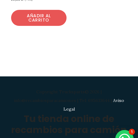
AÑADIR AL
CARRITO
Copyright Trucksparts© 2026 |
info@recambiosparacamion.es | Tel: 695633644 |
Aviso
Legal
Tu tienda online de
recambios para camión
1