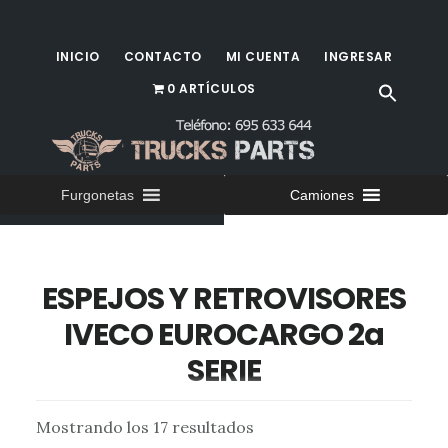
Saltar
al
INICIO
CONTACTO
MI CUENTA
INGRESAR
contenido
0 ARTÍCULOS
principal
Furgonetas
Camiones
ESPEJOS Y RETROVISORES
IVECO EUROCARGO 2a
SERIE
Espejos y retrovisores para camiones Iveco
Mostrando los 17 resultados
EUROCARGO