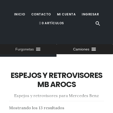
Saltar
al
INICIO
CONTACTO
MI CUENTA
INGRESAR
contenido
0 ARTÍCULOS
principal
Furgonetas
Camiones
ESPEJOS Y RETROVISORES
MB AROCS
Espejos y retrovisores para Mercedes Benz
Arocs a partir del año 2013
Mostrando los 13 resultados