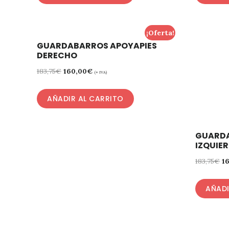
¡Oferta!
GUARDABARROS APOYAPIES
DERECHO
183,75
€
160,00
€
(+ IVA)
AÑADIR AL CARRITO
GUARDA
IZQUIE
183,75
€
1
AÑADI