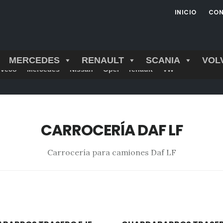
INICIO
CON
MERCEDES
RENAULT
SCANIA
VOL
Iveco
Mercedes
Nissan
Opel
renault
VW
CARROCERÍA DAF LF
Carrocería para camiones Daf LF