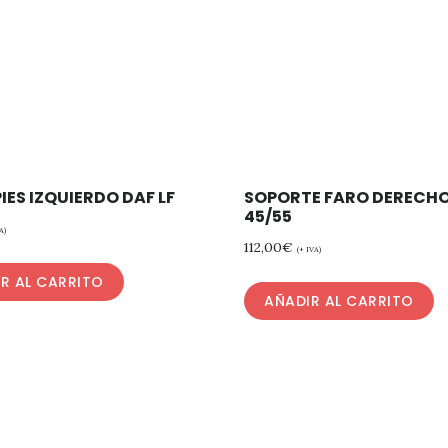
ES IZQUIERDO DAF LF
SOPORTE FARO DERECHO
45/55
A)
112,00
€
(+ IVA)
R AL CARRITO
AÑADIR AL CARRITO