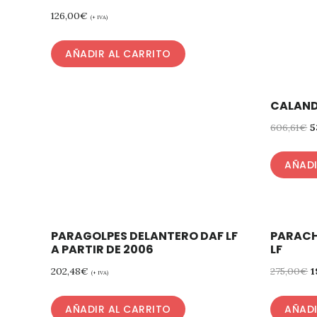
126,00
€
(+ IVA)
AÑADIR AL CARRITO
CALAND
606,61
€
5
AÑADI
PARAGOLPES DELANTERO DAF LF
PARACH
A PARTIR DE 2006
LF
202,48
€
275,00
€
1
(+ IVA)
AÑADIR AL CARRITO
AÑADI