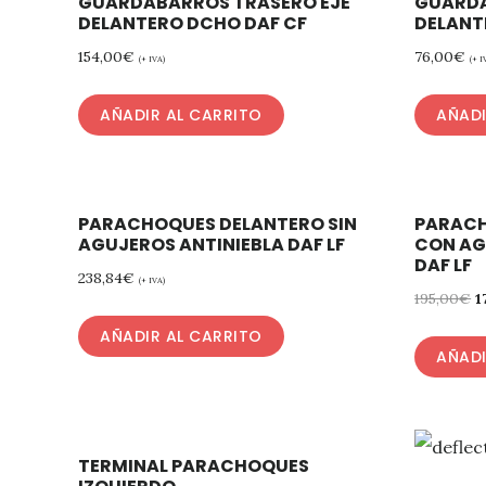
GUARDABARROS TRASERO EJE
GUARDA
DELANTERO DCHO DAF CF
DELANT
154,00
€
76,00
€
(+ IVA)
(+ I
AÑADIR AL CARRITO
AÑADI
PARACHOQUES DELANTERO SIN
PARACH
AGUJEROS ANTINIEBLA DAF LF
CON AG
DAF LF
238,84
€
(+ IVA)
195,00
€
1
AÑADIR AL CARRITO
AÑADI
TERMINAL PARACHOQUES