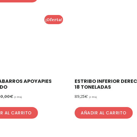
¡Oferta!
BARROS APOYAPIES
ESTRIBO INFERIOR DEREC
RDO
18 TONELADAS
60,00
€
89,25
€
(+ IVA)
(+ IVA)
R AL CARRITO
AÑADIR AL CARRITO