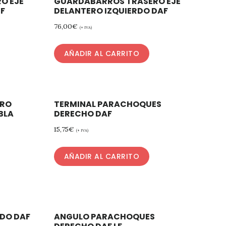
O EJE
GUARDABARROS TRASERO EJE
CF
DELANTERO IZQUIERDO DAF
76,00
€
(+ IVA)
AÑADIR AL CARRITO
ERO
TERMINAL PARACHOQUES
BLA
DERECHO DAF
15,75
€
(+ IVA)
AÑADIR AL CARRITO
RDO DAF
ANGULO PARACHOQUES