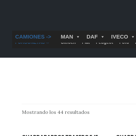
Saltar
al
contenido
principal
CAMIONES ->
MAN
DAF
IVECO
FURGONETAS ->
Citroën
Fiat
Peugeot
Ford
Mostrando los 44 resultados