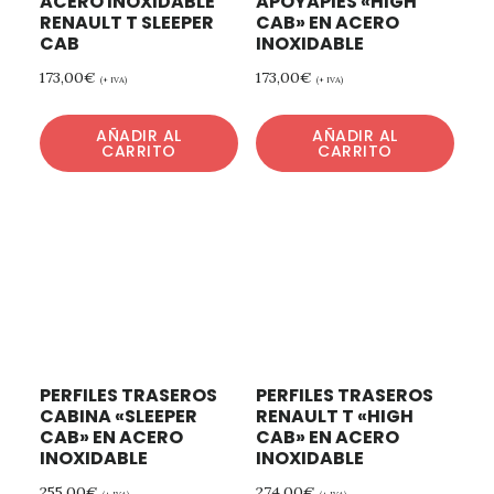
ACERO INOXIDABLE
APOYAPIES «HIGH
RENAULT T SLEEPER
CAB» EN ACERO
CAB
INOXIDABLE
173,00
€
173,00
€
(+ IVA)
(+ IVA)
AÑADIR AL
AÑADIR AL
CARRITO
CARRITO
PERFILES TRASEROS
PERFILES TRASEROS
CABINA «SLEEPER
RENAULT T «HIGH
CAB» EN ACERO
CAB» EN ACERO
INOXIDABLE
INOXIDABLE
255,00
€
274,00
€
(+ IVA)
(+ IVA)