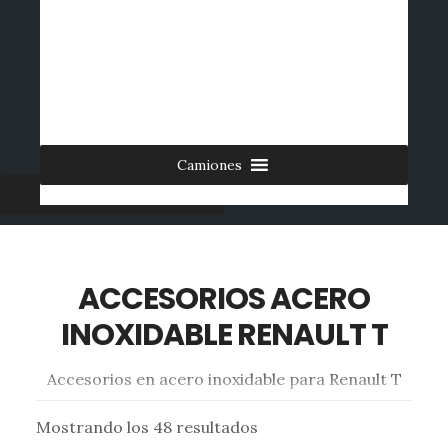
Saltar
al
INICIO
CONTACTO
MI CUENTA
INGRESAR
contenido
0 ARTÍCULOS
principal
Camiones
Furgonetas
ACCESORIOS ACERO
INOXIDABLE RENAULT T
Accesorios en acero inoxidable para Renault T
Mostrando los 48 resultados