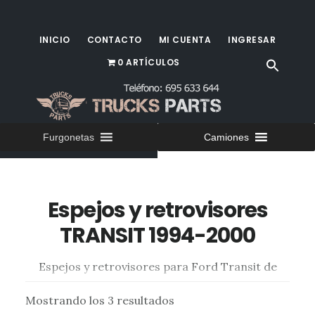
Saltar
al
INICIO
CONTACTO
MI CUENTA
INGRESAR
contenido
0 ARTÍCULOS
principal
Furgonetas
Camiones
Espejos y retrovisores
TRANSIT 1994-2000
Espejos y retrovisores para Ford Transit de
1994 al 2000
Mostrando los 3 resultados