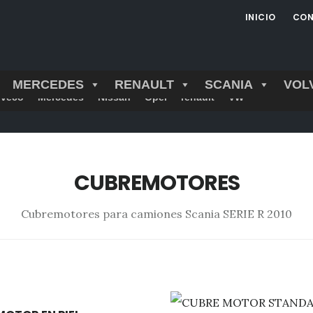
INICIO
CON
MERCEDES
RENAULT
SCANIA
VOL
Iveco
Mercedes
Nissan
Opel
renault
VW
CUBREMOTORES
Cubremotores para camiones Scania SERIE R 2010