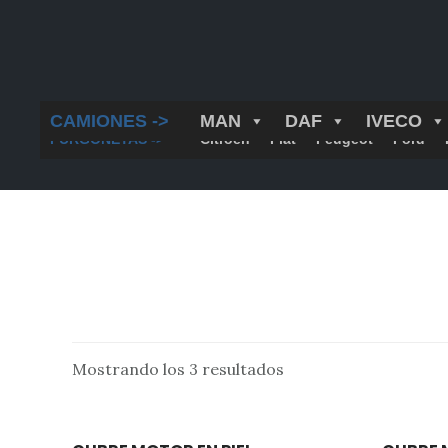
Saltar
al
contenido
principal
CAMIONES ->
MAN
DAF
IVECO
FURGONETAS ->
Citroën
Fiat
Peugeot
Ford
Mostrando los 3 resultados