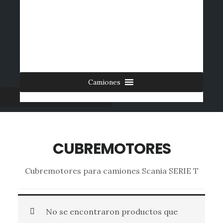
Saltar
al
INICIO
CONTACTO
MI CUENTA
INGRESAR
contenido
0 ARTÍCULOS
principal
Camiones
Furgonetas
CUBREMOTORES
Cubremotores para camiones Scania SERIE T
No se encontraron productos que