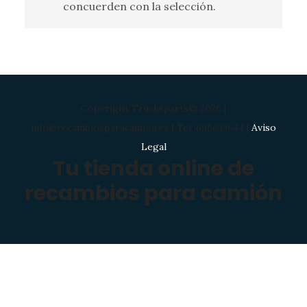
concuerden con la selección.
Copyright Trucksparts© 2026 |
info@recambiosparacamion.es | Tel: 695633644 |
Aviso
Legal
Tu tienda online de
recambios para camión