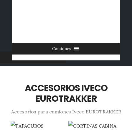
Saltar
al
INICIO
CONTACTO
MI CUENTA
INGRESAR
contenido
0 ARTÍCULOS
principal
Camiones
Furgonetas
ACCESORIOS IVECO
EUROTRAKKER
Accesorios para camiones Iveco EUROTRAKKER