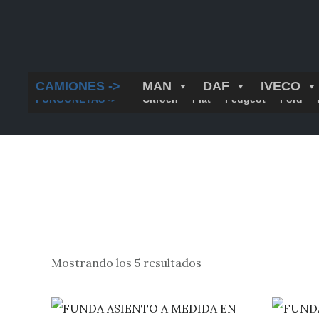
Saltar
al
contenido
principal
CAMIONES ->
MAN
DAF
IVECO
FURGONETAS ->
Citroën
Fiat
Peugeot
Ford
Mostrando los 5 resultados