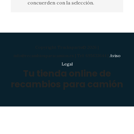
concuerden con la selección.
Copyright Trucksparts© 2026 |
info@recambiosparacamion.es | Tel: 695633644 |
Aviso
Legal
Tu tienda online de
recambios para camión