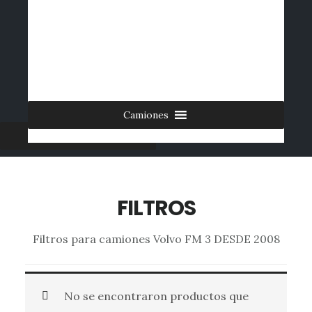
Saltar
al
INICIO
CONTACTO
MI CUENTA
INGRESAR
contenido
0 ARTÍCULOS
principal
Camiones
Furgonetas
FILTROS
Filtros para camiones Volvo FM 3 DESDE 2008
No se encontraron productos que