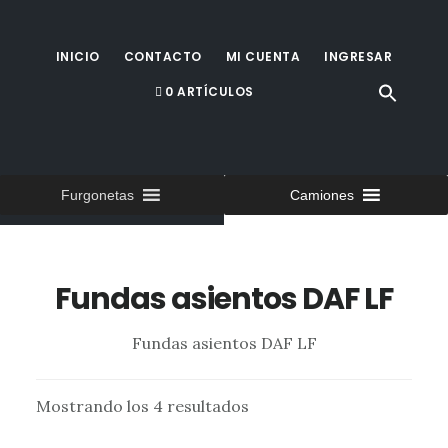
Saltar
al
INICIO
CONTACTO
MI CUENTA
INGRESAR
contenido
0 ARTÍCULOS
principal
Furgonetas
Camiones
Fundas asientos DAF LF
Fundas asientos DAF LF
Mostrando los 4 resultados