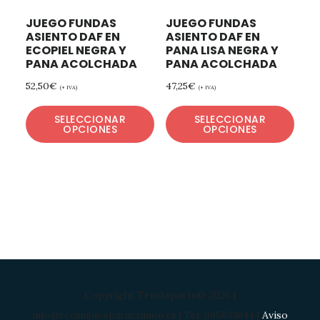
JUEGO FUNDAS
JUEGO FUNDAS
ASIENTO DAF EN
ASIENTO DAF EN
ECOPIEL NEGRA Y
PANA LISA NEGRA Y
PANA ACOLCHADA
PANA ACOLCHADA
52,50
€
47,25
€
(+ IVA)
(+ IVA)
SELECCIONAR
SELECCIONAR
OPCIONES
OPCIONES
Copyright Trucksparts© 2026 |
info@recambiosparacamion.es | Tel: 695633644 |
Aviso