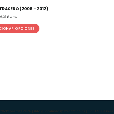
TRASERO (2006 – 2012)
26,25
€
(+ IVA)
CIONAR OPCIONES
rucksparts© 2026 | info@recambiosparacamion.es | Tel: 695633644 