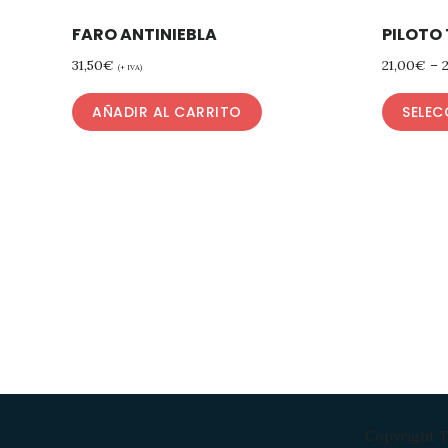
FARO ANTINIEBLA
PILOTO 
31,50
€
21,00
€
–
(+ IVA)
AÑADIR AL CARRITO
SELEC
Copyright T