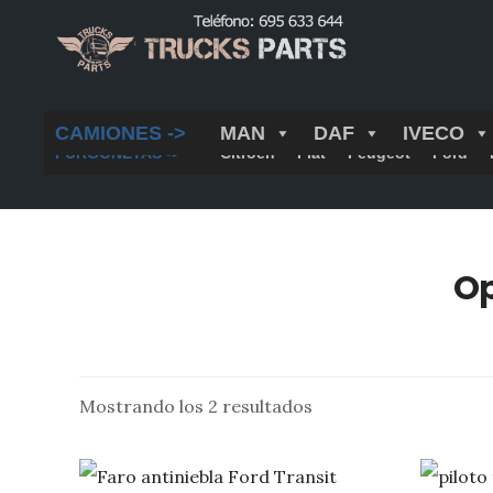
Saltar
al
contenido
principal
CAMIONES ->
MAN
DAF
IVECO
FURGONETAS ->
Citroën
Fiat
Peugeot
Ford
Op
Mostrando los 2 resultados