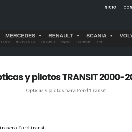
INICIO
CON
MERCEDES
RENAULT
SCANIA
VOL
Iveco
Mercedes
Nissan
Opel
renault
VW
ticas y pilotos TRANSIT 2000-2
Opticas y pilotos para Ford Transit