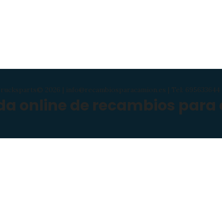
rucksparts© 2026 | info@recambiosparacamion.es | Tel: 695633644 
nda online de recambios para