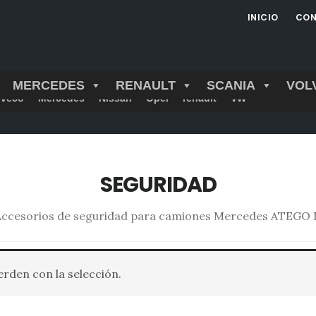
INICIO
CON
MERCEDES
RENAULT
SCANIA
VOL
Iveco
Mercedes
Nissan
Opel
renault
VW
SEGURIDAD
Accesorios de seguridad para camiones Mercedes ATEGO I
den con la selección.