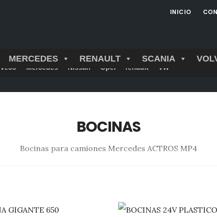
INICIO
CON
MERCEDES
RENAULT
SCANIA
VOL
Iveco
Mercedes
Nissan
Opel
renault
VW
BOCINAS
Bocinas para camiones Mercedes ACTROS MP4