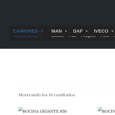
Saltar
al
contenido
principal
CAMIONES ->
MAN
DAF
IVECO
FURGONETAS ->
Citroën
Fiat
Peugeot
Ford
Mostrando los 10 resultados