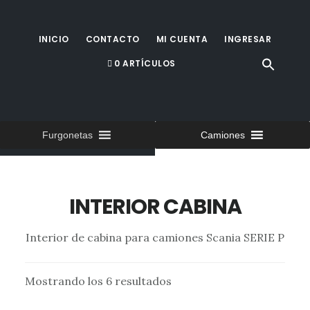
Saltar
al
INICIO
CONTACTO
MI CUENTA
INGRESAR
contenido
0 ARTÍCULOS
principal
Furgonetas
Camiones
INTERIOR CABINA
Interior de cabina para camiones Scania SERIE P
Mostrando los 6 resultados