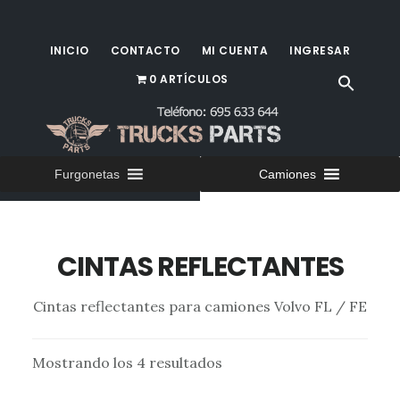
Saltar
al
INICIO
CONTACTO
MI CUENTA
INGRESAR
contenido
0 ARTÍCULOS
principal
Furgonetas
Camiones
CINTAS REFLECTANTES
Cintas reflectantes para camiones Volvo FL / FE
Mostrando los 4 resultados