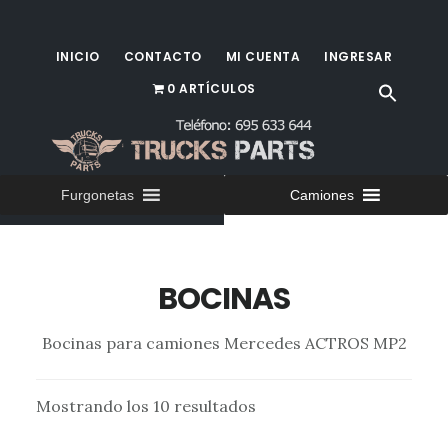
Saltar
al
INICIO
CONTACTO
MI CUENTA
INGRESAR
contenido
0 ARTÍCULOS
principal
Furgonetas
Camiones
BOCINAS
Bocinas para camiones Mercedes ACTROS MP2
Mostrando los 10 resultados