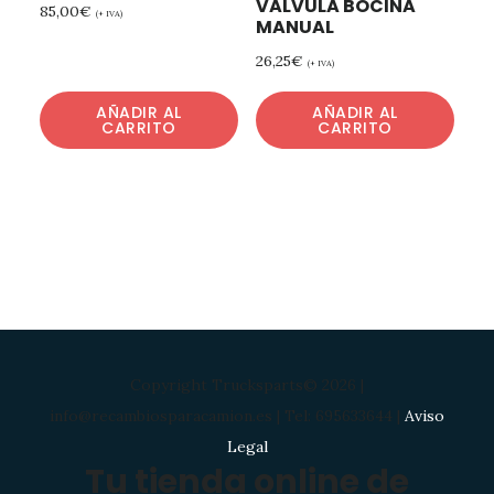
VALVULA BOCINA
85,00
€
(+ IVA)
MANUAL
26,25
€
(+ IVA)
AÑADIR AL
AÑADIR AL
CARRITO
CARRITO
Copyright Trucksparts© 2026 |
info@recambiosparacamion.es | Tel: 695633644 |
Aviso
Legal
Tu tienda online de