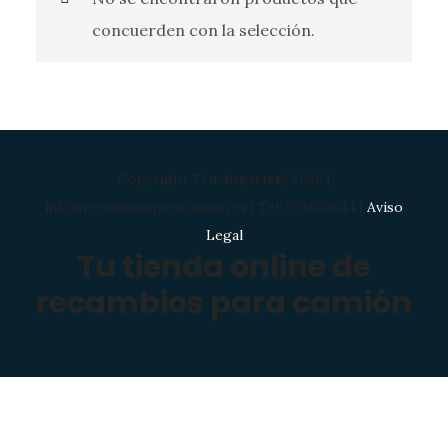
concuerden con la selección.
Copyright Trucksparts© 2026 |
info@recambiosparacamion.es | Tel: 695633644 |
Aviso
Legal
Tu tienda online de
recambios para camión