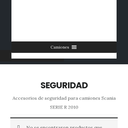
Saltar
al
INICIO
CONTACTO
MI CUENTA
INGRESAR
contenido
0 ARTÍCULOS
principal
Camiones
Furgonetas
SEGURIDAD
Accesorios de seguridad para camiones Scania
SERIE R 2010
No se encontraron productos que