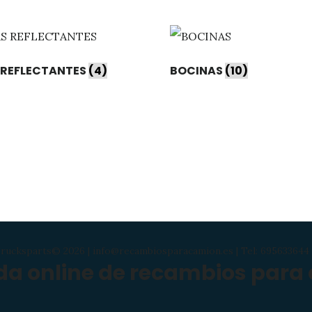
 REFLECTANTES
(4)
BOCINAS
(10)
rucksparts© 2026 | info@recambiosparacamion.es | Tel: 695633644 
nda online de recambios para