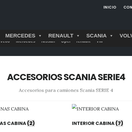
INICIO
CON
MERCEDES
RENAULT
SCANIA
VOL
Iveco
Mercedes
Nissan
Opel
renault
VW
ACCESORIOS SCANIA SERIE4
Accesorios para camiones Scania SERIE 4
AS CABINA
(2)
INTERIOR CABINA
(7)