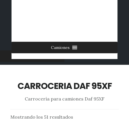
Saltar
al
INICIO
CONTACTO
MI CUENTA
INGRESAR
contenido
0 ARTÍCULOS
principal
Camiones
Furgonetas
CARROCERIA DAF 95XF
Carrocería para camiones Daf 95XF
Mostrando los 51 resultados