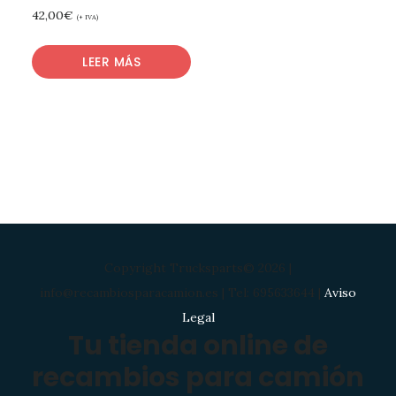
42,00
€
(+ IVA)
LEER MÁS
Copyright Trucksparts© 2026 |
info@recambiosparacamion.es | Tel: 695633644 |
Aviso
Legal
Tu tienda online de
recambios para camión