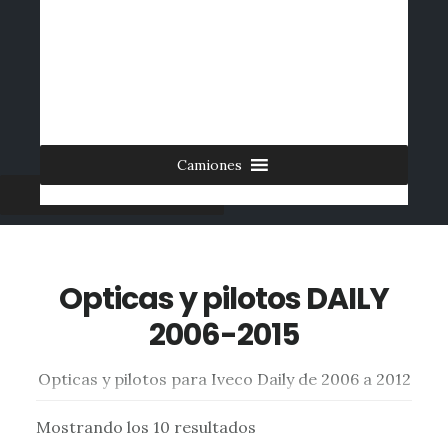
Saltar
al
INICIO
CONTACTO
MI CUENTA
INGRESAR
contenido
0 ARTÍCULOS
principal
Camiones
Furgonetas
Opticas y pilotos DAILY
2006-2015
Opticas y pilotos para Iveco Daily de 2006 a 2012
Mostrando los 10 resultados