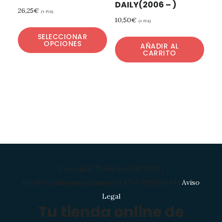
DAILY(2006 – )
26,25
€
(+ IVA)
10,50
€
(+ IVA)
SELECCIONAR
OPCIONES
AÑADIR AL
CARRITO
Copyright Trucksparts© 2026 |
info@recambiosparacamion.es | Tel: 695633644 |
Aviso
Legal
Tu tienda online de