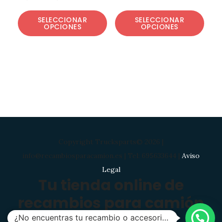
SELECCIONAR
SELECCIONAR
OPCIONES
OPCIONES
Copyright Trucksparts© 2026 |
info@recambiosparacamion.es | Tel: 695633644 |
Aviso
Legal
Tu tienda online de
recambios para camión
¿No encuentras tu recambio o accesorio?