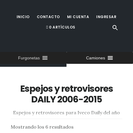
Saltar
al
INICIO
CONTACTO
MI CUENTA
INGRESAR
contenido
0 ARTÍCULOS
principal
Furgonetas
Camiones
Espejos y retrovisores
DAILY 2006-2015
Espejos y retrovisores para Iveco Daily del año
2006 al 2015
Mostrando los 6 resultados