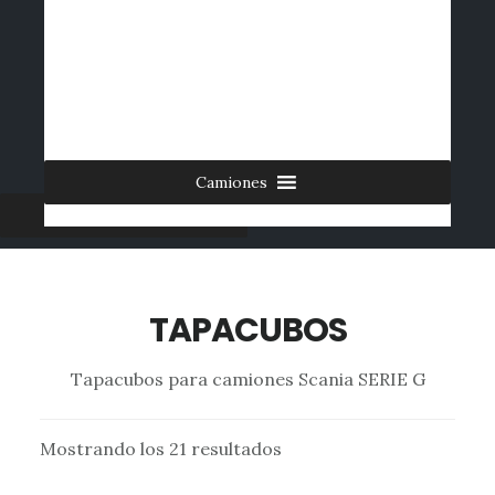
Saltar
al
INICIO
CONTACTO
MI CUENTA
INGRESAR
contenido
0 ARTÍCULOS
principal
Camiones
Furgonetas
TAPACUBOS
Tapacubos para camiones Scania SERIE G
Mostrando los 21 resultados