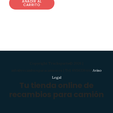
AÑADIR AL
CARRITO
Copyright Trucksparts© 2026 |
info@recambiosparacamion.es | Tel: 695633644 |
Aviso
Legal
Tu tienda online de
recambios para camión