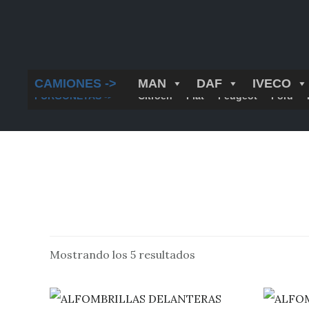
Saltar
al
contenido
principal
CAMIONES ->
MAN
DAF
IVECO
FURGONETAS ->
Citroën
Fiat
Peugeot
Ford
Mostrando los 5 resultados