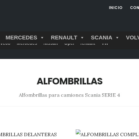
INICIO
CON
MERCEDES
RENAULT
SCANIA
VOL
Iveco
Mercedes
Nissan
Opel
renault
VW
ALFOMBRILLAS
Alfombrillas para camiones Scania SERIE 4