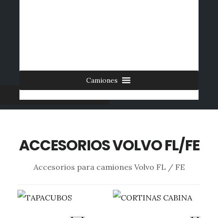
Saltar
al
INICIO
CONTACTO
MI CUENTA
INGRESAR
contenido
0 ARTÍCULOS
principal
Camiones
Furgonetas
ACCESORIOS VOLVO FL/FE
Accesorios para camiones Volvo FL / FE