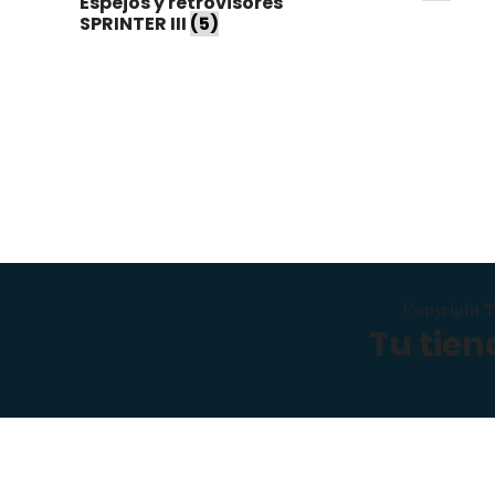
Espejos y retrovisores
SPRINTER III
(5)
Copyright T
Tu tie