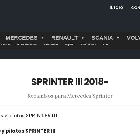
INICIO
CON
MERCEDES
RENAULT
SCANIA
VOL
Iveco
Mercedes
Nissan
Opel
renault
VW
SPRINTER III 2018-
Recambios para Mercedes Sprinter
y pilotos SPRINTER III