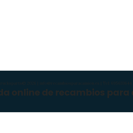
rucksparts© 2026 | info@recambiosparacamion.es | Tel: 695633644 
nda online de recambios para