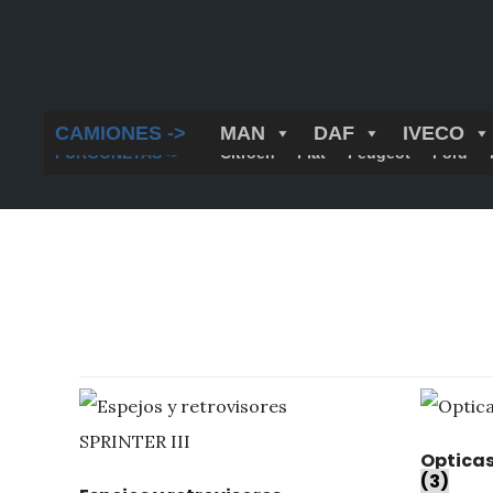
Saltar
al
contenido
principal
CAMIONES ->
MAN
DAF
IVECO
FURGONETAS ->
Citroën
Fiat
Peugeot
Ford
Opticas 
(3)