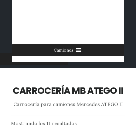
Saltar
al
INICIO
CONTACTO
MI CUENTA
INGRESAR
contenido
0 ARTÍCULOS
principal
Camiones
Furgonetas
CARROCERÍA MB ATEGO II
Carrocería para camiones Mercedes ATEGO II
Mostrando los 11 resultados