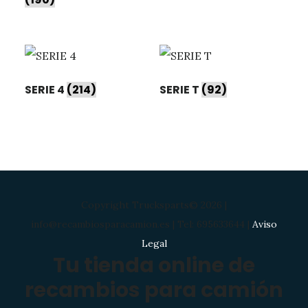
SERIE 4
(214)
SERIE T
(92)
Copyright Trucksparts© 2026 |
info@recambiosparacamion.es | Tel: 695633644 |
Aviso
Legal
Tu tienda online de
recambios para camión