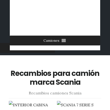
Saltar
al
INICIO
CONTACTO
MI CUENTA
INGRESAR
contenido
0 ARTÍCULOS
principal
Camiones
Furgonetas
Recambios para camión
marca Scania
Recambios camiones Scania