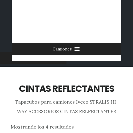
Saltar
al
INICIO
CONTACTO
MI CUENTA
INGRESAR
contenido
0 ARTÍCULOS
principal
Camiones
Furgonetas
CINTAS REFLECTANTES
Tapacubos para camiones Iveco STRALIS HI-
WAY ACCESORIOS CINTAS RELFECTANTES
Mostrando los 4 resultados