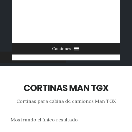
Saltar
al
INICIO
CONTACTO
MI CUENTA
INGRESAR
contenido
0 ARTÍCULOS
principal
Camiones
Furgonetas
CORTINAS MAN TGX
Cortinas para cabina de camiones Man TGX
Mostrando el único resultado