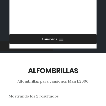
Saltar
al
INICIO
CONTACTO
MI CUENTA
INGRESAR
contenido
0 ARTÍCULOS
principal
Camiones
Furgonetas
ALFOMBRILLAS
Alfombrillas para camiones Man L2000
Mostrando los 2 resultados