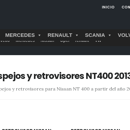
INICIO
CON
MERCEDES
RENAULT
SCANIA
VOL
Iveco
Mercedes
Nissan
Opel
renault
VW
spejos y retrovisores NT400 201
pejos y retrovisores para Nissan NT 400 a partir del año 2