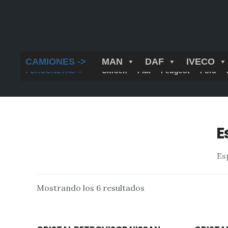
Saltar
al
contenido
principal
CAMIONES ->
MAN
DAF
IVECO
FURGONETAS ->
Citroën
Fiat
Peugeot
Ford
E
Es
Mostrando los 6 resultados