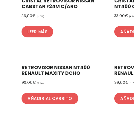
CRISTAL RETROVISOR NISSAN
CRISTA
CABSTAR F24M C/ARO
NT400 
26,00
€
33,00
€
(+ IVA)
(+ I
LEER MÁS
AÑADI
RETROVISOR NISSAN NT400
RETROV
RENAULT MAXITY DCHO
RENAUL
99,00
€
99,00
€
(+ IVA)
(+ I
AÑADIR AL CARRITO
AÑADI