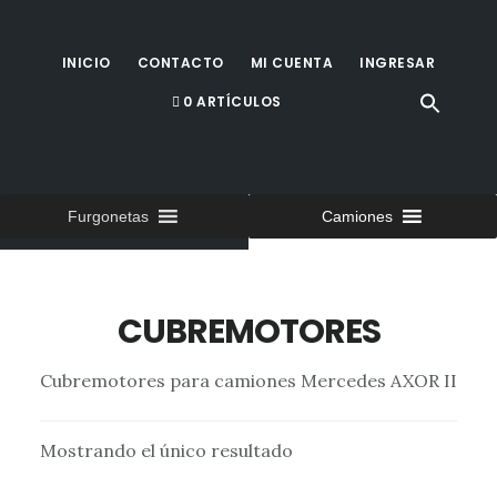
Saltar
al
INICIO
CONTACTO
MI CUENTA
INGRESAR
contenido
0 ARTÍCULOS
principal
Furgonetas
Camiones
CUBREMOTORES
Cubremotores para camiones Mercedes AXOR II
Mostrando el único resultado