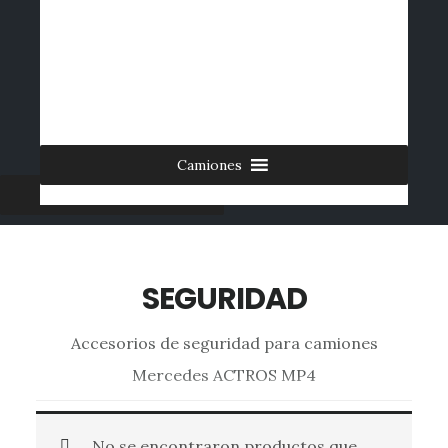
Saltar
al
INICIO
CONTACTO
MI CUENTA
INGRESAR
contenido
0 ARTÍCULOS
principal
Camiones
Furgonetas
SEGURIDAD
Accesorios de seguridad para camiones
Mercedes ACTROS MP4
No se encontraron productos que