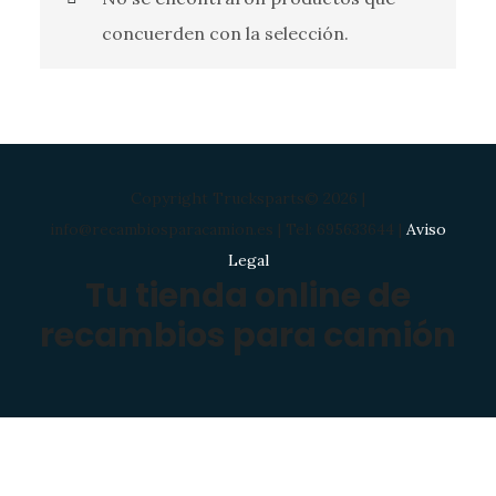
concuerden con la selección.
Copyright Trucksparts© 2026 |
info@recambiosparacamion.es | Tel: 695633644 |
Aviso
Legal
Tu tienda online de
recambios para camión