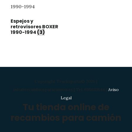
Espejos y
retrovisores BOXER
1990-1994
(3)
Copyright Trucksparts© 2026 |
info@recambiosparacamion.es | Tel: 695633644 |
Aviso
Legal
Tu tienda online de
recambios para camión