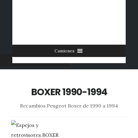
Saltar
al
INICIO
CONTACTO
MI CUENTA
INGRESAR
contenido
0 ARTÍCULOS
principal
Camiones
Furgonetas
BOXER 1990-1994
Recambios Peugeot Boxer de 1990 a 1994